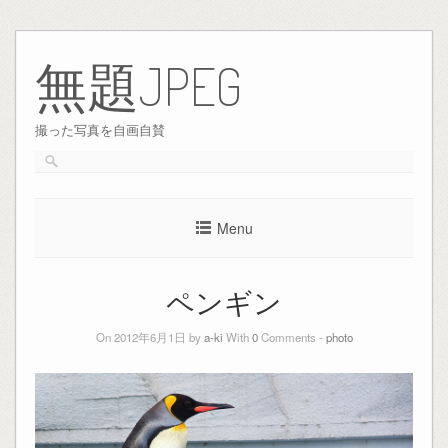
Skip
to
無題JPEG
content
撮った写真を自画自賛
Menu
ペンギン
On 2012年6月1日 by
a-ki
With
0
Comments -
photo