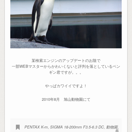
某検索エンジンのアップデートのお陰で
一部WEBマスターからかわいくないと評判を落としているペン
ギン君ですが。。。
やっぱカワイイですよ！
2010年8月 旭山動物園にて
PENTAX K-m
,
SIGMA 18-200mm F3.5-6.3 DC
,
動物園
,
鳥