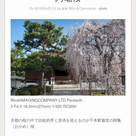
On 2015年4月1日 by
a-ki
With
0
Comments -
photo
RicohIMAGINGCOMPANY,LTD.PentaxK-
3 F4.5 18.0mm(27mm) 1/320 ISO200
京都の桜の中で比較的早く見頃を迎えるのが千本釈迦堂の阿亀
（おかめ）桜