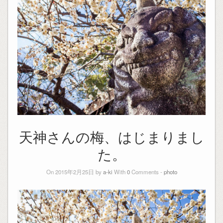
天神さんの梅、はじまりまし
た。
On 2015年2月25日 by
a-ki
With
0
Comments -
photo