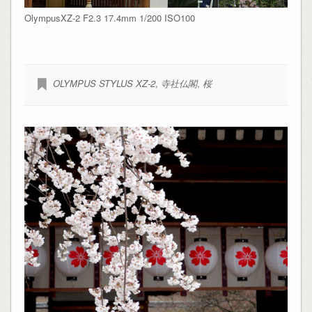
OlympusXZ-2 F2.3 17.4mm 1/200 ISO100
OLYMPUS STYLUS XZ-2
,
寺社仏閣
,
桜