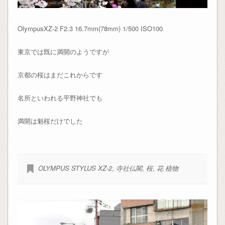
OlympusXZ-2 F2.3 16.7mm(78mm) 1/500 ISO100
東京では既に満開のようですが
京都の桜はまだこれからです
名所といわれる平野神社でも
満開は魁桜だけでした
OLYMPUS STYLUS XZ-2
,
寺社仏閣
,
桜
,
花 植物