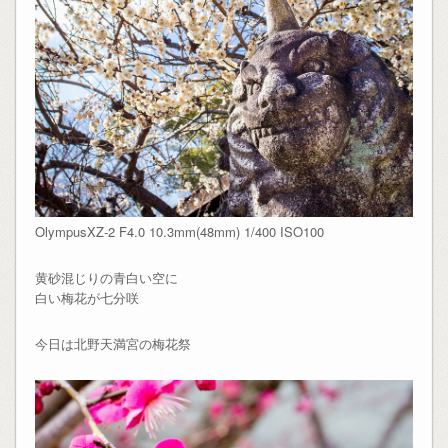
OlympusXZ-2 F4.0 10.3mm(48mm) 1/400 ISO100
黄砂混じりの青白い空に
白い梅花が七分咲
今日は北野天満宮の梅花祭