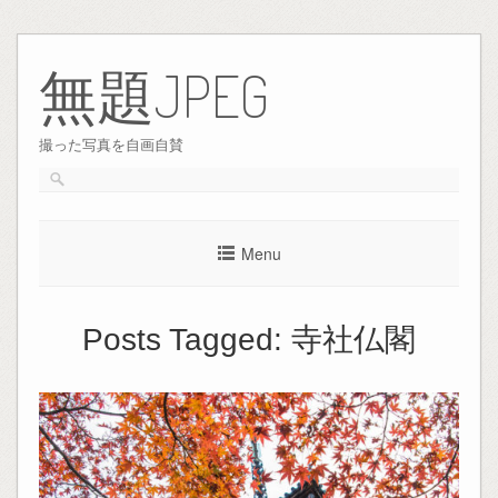
Skip
to
無題JPEG
content
撮った写真を自画自賛
Menu
Posts Tagged:
寺社仏閣