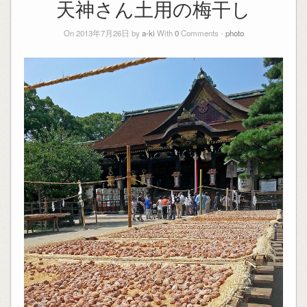
天神さん土用の梅干し
On 2013年7月26日 by
a-ki
With
0
Comments -
photo