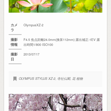
カメ
OlympusXZ-2
ラ
撮影
F4.5 焦点距離24.0mm(換算112mm) 露出補正-1EV 露
情報
出時間1/800 ISO100
撮影
2013/07/17
日
OLYMPUS STYLUS XZ-2
,
寺社仏閣
,
花 植物