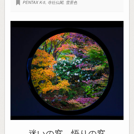
PENTAX K-5
,
寺社仏閣
,
雪景色
迷いの窓 悟りの窓