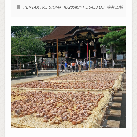
PENTAX K-5
,
SIGMA 18-200mm F3.5-6.3 DC
,
寺社仏閣