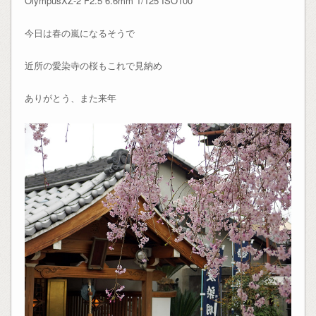
OlympusXZ-2 F2.5 6.6mm 1/125 ISO100
今日は春の嵐になるそうで
近所の愛染寺の桜もこれで見納め
ありがとう、また来年