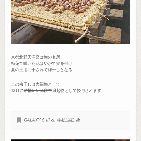
京都北野天満宮は梅の名所
梅苑で咲いた花はやがて実を付け
夏の土用に干されて梅干しとなる
この梅干しは大福梅として
12月に
結構いい値段で
縁起物として授与されます
GALAXY S III α
,
寺社仏閣
,
梅