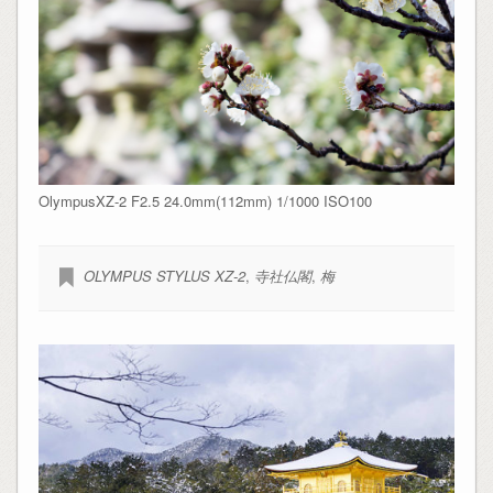
OlympusXZ-2 F2.5 24.0mm(112mm) 1/1000 ISO100
OLYMPUS STYLUS XZ-2
,
寺社仏閣
,
梅