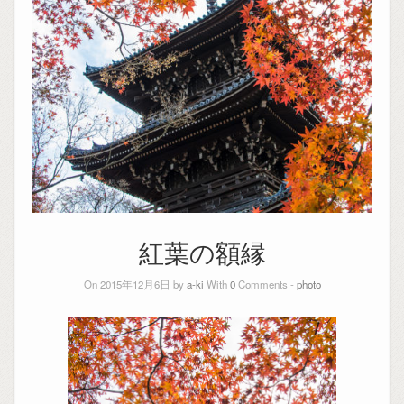
紅葉の額縁
On 2015年12月6日 by
a-ki
With
0
Comments -
photo