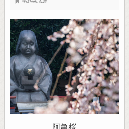
寺社仏閣
,
紅葉
阿亀桜