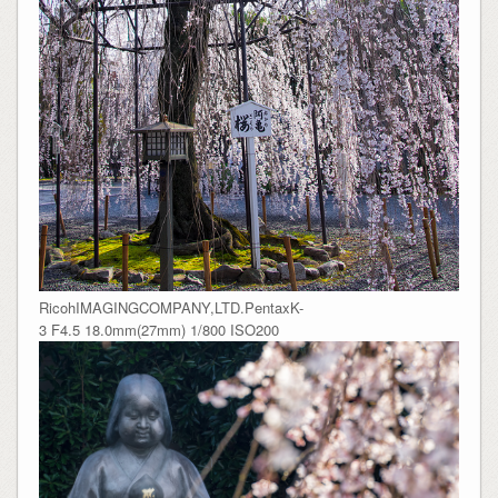
RicohIMAGINGCOMPANY,LTD.PentaxK-
3 F4.5 18.0mm(27mm) 1/800 ISO200