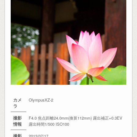
カメ
OlympusXZ-2
ラ
撮影
F4.0 焦点距離24.0mm(換算112mm) 露出補正+0.3EV
情報
露出時間1/500 ISO100
撮影
2013/07/17