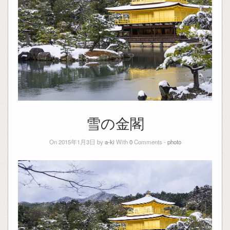
雪の金閣
On 2015年1月3日 by
a-ki
With
0
Comments -
photo