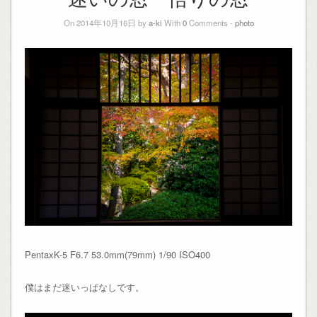
On 2014年10月16日 by
a-ki
With
0
Comments -
photo
PentaxK-5 F6.7 53.0mm(79mm) 1/90 ISO400
僕はまだ迷いっぱなしです。