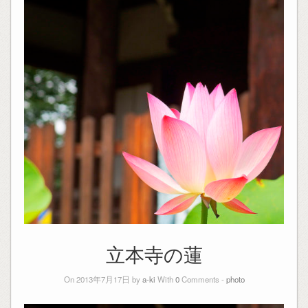
立本寺の蓮
On 2013年7月17日 by
a-ki
With
0
Comments -
photo