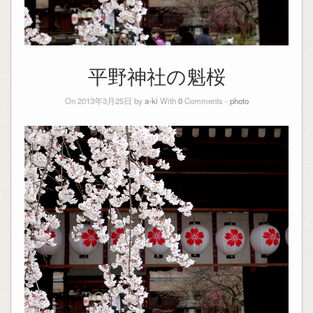
平野神社の魁桜
On 2013年3月25日 by
a-ki
With
0
Comments -
photo