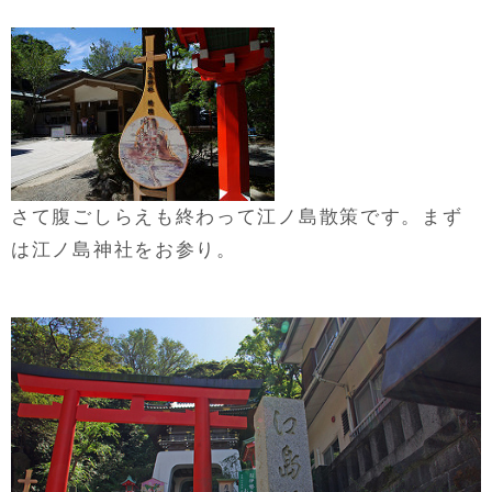
さて腹ごしらえも終わって江ノ島散策です。まず
は江ノ島神社をお参り。