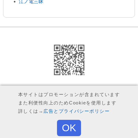
江ノ電三昧
運営者（執筆者）について
本サイトはプロモーションが含まれています
また利便性向上のためCookieを使用します
広告とプライバシーポリシー
詳しくは→
広告とプライバシーポリシー
お問い合わせ
OK
© 2020
a-ki
※引用の範囲を超える転載はご遠慮ください
Top