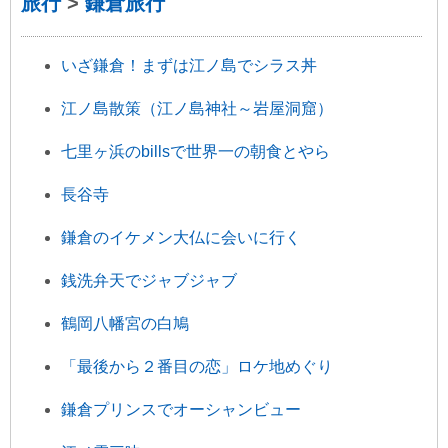
旅行
>
鎌倉旅行
いざ鎌倉！まずは江ノ島でシラス丼
江ノ島散策（江ノ島神社～岩屋洞窟）
七里ヶ浜のbillsで世界一の朝食とやら
長谷寺
鎌倉のイケメン大仏に会いに行く
銭洗弁天でジャブジャブ
鶴岡八幡宮の白鳩
「最後から２番目の恋」ロケ地めぐり
鎌倉プリンスでオーシャンビュー