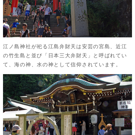
江ノ島神社が祀る江島弁財天は安芸の宮島、近江
の竹生島と並び「日本三大弁財天」と呼ばれてい
て、海の神、水の神として信仰されています。