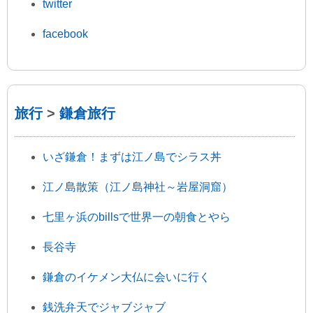
twitter
facebook
旅行
>
鎌倉旅行
いざ鎌倉！まずは江ノ島でシラス丼
江ノ島散策（江ノ島神社～岩屋洞窟）
七里ヶ浜のbillsで世界一の朝食とやら
長谷寺
鎌倉のイケメン大仏に会いに行く
銭洗弁天でジャブジャブ