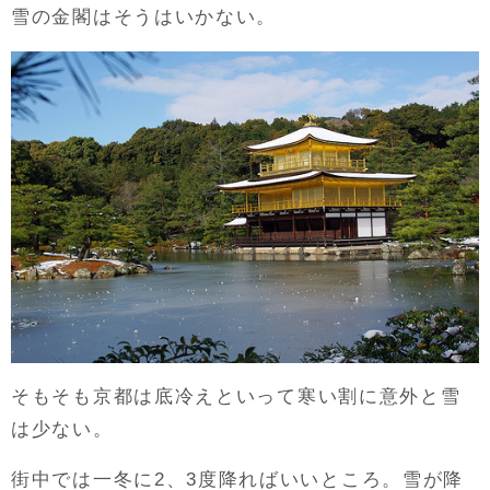
雪の金閣はそうはいかない。
そもそも京都は底冷えといって寒い割に意外と雪
は少ない。
街中では一冬に2、3度降ればいいところ。雪が降