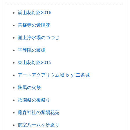
嵐山花灯路2016
善峯寺の紫陽花
蹴上浄水場のつつじ
平等院の藤棚
東山花灯路2015
アートアクアリウム城 ｂｙ 二条城
鞍馬の火祭
祇園祭の後祭り
藤森神社の紫陽花苑
御室八十八ヶ所巡り