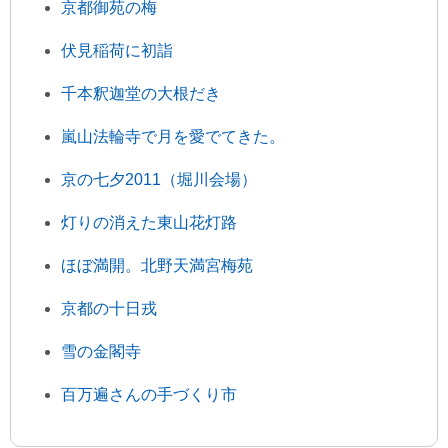
京都御苑の梅
伏見稲荷に初詣
千本釈迦堂の大根だき
嵐山法輪寺で月を愛でてきた。
京の七夕2011（堀川会場）
灯りの消えた東山花灯路
ほぼ満開。北野天満宮梅苑
京都の十日戎
雪の金閣寺
百万遍さんの手づくり市