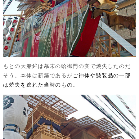
もとの大船鉾は幕末の蛤御門の変で焼失したのだ
そう。本体は新築であるが
ご神体や懸装品の一部
は焼失を逃れた当時のもの。