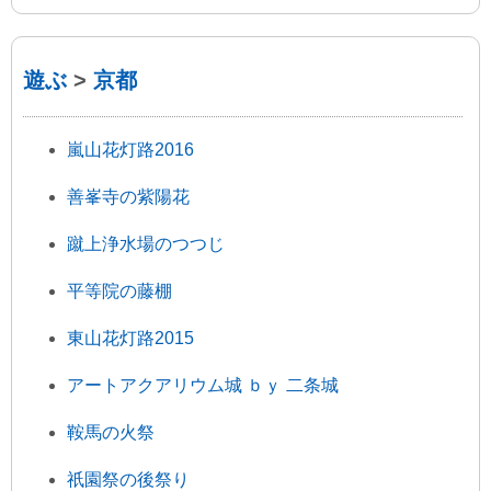
遊ぶ
>
京都
嵐山花灯路2016
善峯寺の紫陽花
蹴上浄水場のつつじ
平等院の藤棚
東山花灯路2015
アートアクアリウム城 ｂｙ 二条城
鞍馬の火祭
祇園祭の後祭り