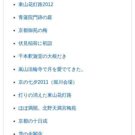
東山花灯路2012
青蓮院門跡の庭
京都御苑の梅
伏見稲荷に初詣
千本釈迦堂の大根だき
嵐山法輪寺で月を愛でてきた。
京の七夕2011（堀川会場）
灯りの消えた東山花灯路
ほぼ満開。北野天満宮梅苑
京都の十日戎
雪の金閣寺