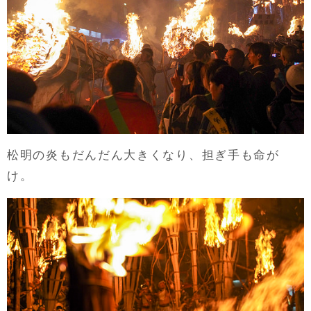
松明の炎もだんだん大きくなり、担ぎ手も命が
け。