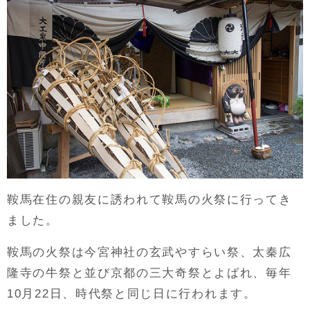
鞍馬在住の親友に誘われて鞍馬の火祭に行ってき
ました。
鞍馬の火祭は今宮神社の玄武やすらい祭、太秦広
隆寺の牛祭と並び京都の三大奇祭とよばれ、毎年
10月22日、時代祭と同じ日に行われます。