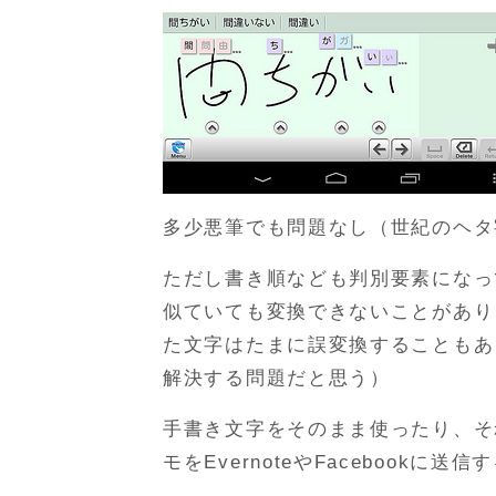
多少悪筆でも問題なし（世紀のヘタ
ただし書き順なども判別要素になっ
似ていても変換できないことがあり
た文字はたまに誤変換することもあ
解決する問題だと思う）
手書き文字をそのまま使ったり、それ
モをEvernoteやFacebookに送