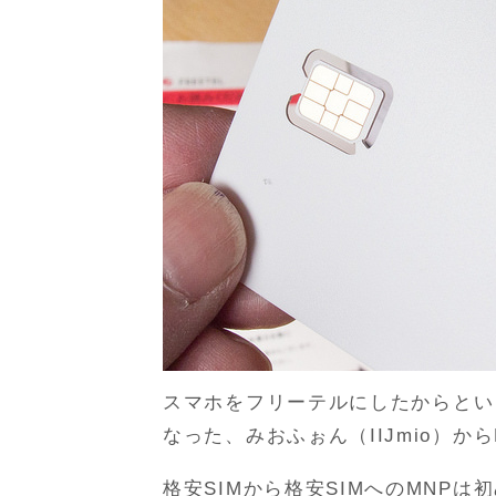
スマホをフリーテルにしたからとい
なった、みおふぉん（IIJmio）からF
格安SIMから格安SIMへのMNP