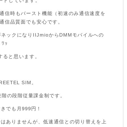
ポートしています。
sの低速通信時もバースト機能（初速のみ通信速度を
通信品質面でも安心です。
ネックになりIIJmioからDMMモバイルへの
ﾜｯ
すると思います。
ETEL SIM。
6段階の段階従量課金制です。
きでも月999円！
的ではありませんが、低速通信との切り替えを上