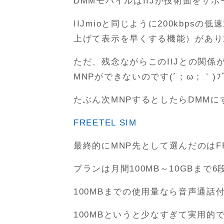
DMMモバイルはIIJが技術面をサ
IIJmioと同じように200kbp
上げて表示を早くする機能）があり
ただ、残念ながらこのIIJとの関係が
MNPができないのです(´；ω；｀)ﾌﾞ
たぶん次MNPするとしたらDMMに
FREETEL SIM
最終的にMNP先として選んだのはFRE
プランは月間100MB～10GBまで
100MBまでの使用量なら音声通話付
100MBというと少なすぎて実用