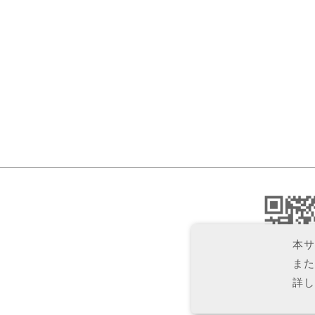
本
また
詳