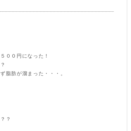
，５００円になった！
？？
らず脂肪が溜まった・・・。
？？？