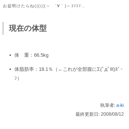
お盆明けたらね((((((～ ´∀｀)～ｺｿｺｿ…
現在の体型
体 重：66.5kg
体脂肪率：18.1％（←これが全部腹にΣ(ﾟдﾟlll)ｶﾞｰ
ﾝ）
執筆者:
a-ki
最終更新日: 2008/08/12