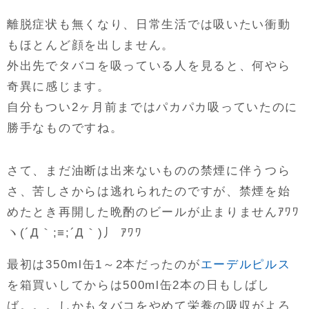
離脱症状も無くなり、日常生活では吸いたい衝動
もほとんど顔を出しません。
外出先でタバコを吸っている人を見ると、何やら
奇異に感じます。
自分もつい2ヶ月前まではパカパカ吸っていたのに
勝手なものですね。
さて、まだ油断は出来ないものの禁煙に伴うつら
さ、苦しさからは逃れられたのですが、禁煙を始
めたとき再開した晩酌のビールが止まりませんｱﾜﾜ
ヽ(´Д｀;≡;´Д｀)丿 ｱﾜﾜ
最初は350ml缶1～2本だったのが
エーデルピルス
を箱買いしてからは500ml缶2本の日もしばし
ば。。。しかもタバコをやめて栄養の吸収がよろ