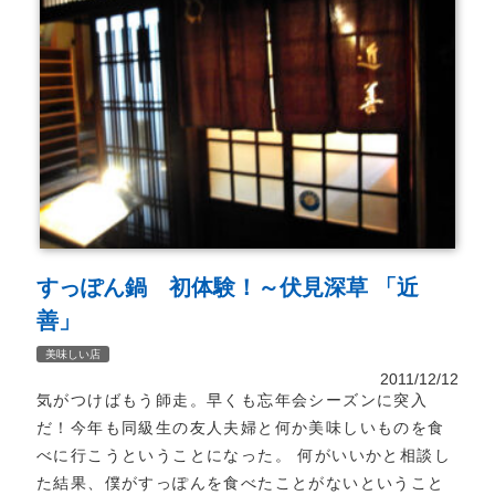
すっぽん鍋 初体験！～伏見深草 「近
善」
美味しい店
2011/12/12
気がつけばもう師走。早くも忘年会シーズンに突入
だ！今年も同級生の友人夫婦と何か美味しいものを食
べに行こうということになった。 何がいいかと相談し
た結果、僕がすっぽんを食べたことがないということ