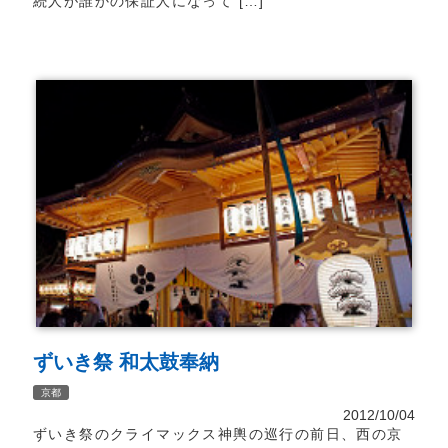
続人が誰かの保証人になって […]
ずいき祭 和太鼓奉納
京都
2012/10/04
ずいき祭のクライマックス神輿の巡行の前日、西の京