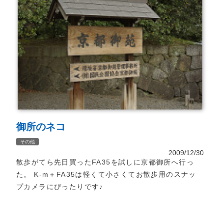
御所のネコ
その他
2009/12/30
散歩がてら先日買ったFA35を試しに京都御所へ行っ
た。 K-m＋FA35は軽くて小さくてお散歩用のスナッ
プカメラにぴったりです♪