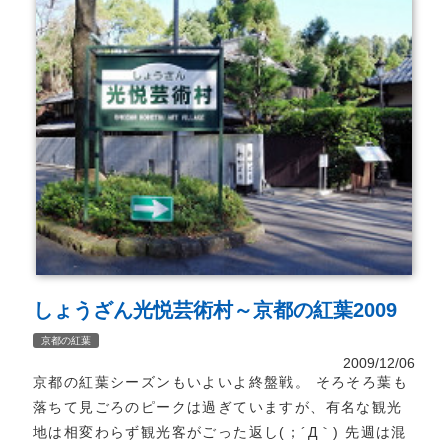
しょうざん光悦芸術村～京都の紅葉2009
京都の紅葉
2009/12/06
京都の紅葉シーズンもいよいよ終盤戦。 そろそろ葉も
落ちて見ごろのピークは過ぎていますが、有名な観光
地は相変わらず観光客がごった返し(；´Д｀) 先週は混